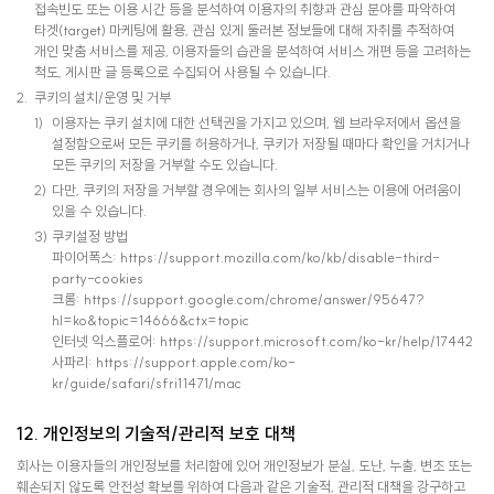
접속빈도 또는 이용 시간 등을 분석하여 이용자의 취향과 관심 분야를 파악하여
타겟(target) 마케팅에 활용, 관심 있게 둘러본 정보들에 대해 자취를 추적하여
개인 맞춤 서비스를 제공, 이용자들의 습관을 분석하여 서비스 개편 등을 고려하는
척도, 게시판 글 등록으로 수집되어 사용될 수 있습니다.
쿠키의 설치/운영 및 거부
이용자는 쿠키 설치에 대한 선택권을 가지고 있으며, 웹 브라우저에서 옵션을
설정함으로써 모든 쿠키를 허용하거나, 쿠키가 저장될 때마다 확인을 거치거나
모든 쿠키의 저장을 거부할 수도 있습니다.
다만, 쿠키의 저장을 거부할 경우에는 회사의 일부 서비스는 이용에 어려움이
있을 수 있습니다.
쿠키설정 방법
파이어폭스: https://support.mozilla.com/ko/kb/disable-third-
party-cookies
크롬: https://support.google.com/chrome/answer/95647?
hl=ko&topic=14666&ctx=topic
인터넷 익스플로어: https://support.microsoft.com/ko-kr/help/17442
사파리: https://support.apple.com/ko-
kr/guide/safari/sfri11471/mac
12. 개인정보의 기술적/관리적 보호 대책
회사는 이용자들의 개인정보를 처리함에 있어 개인정보가 분실, 도난, 누출, 변조 또는
훼손되지 않도록 안전성 확보를 위하여 다음과 같은 기술적, 관리적 대책을 강구하고