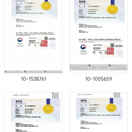
10-1538761
10-1005659