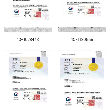
10-1028463
10-1180556